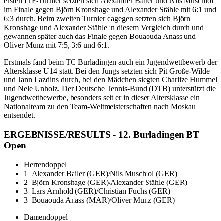
ersten ITF-Turnier setzten sich Alexander Bailer und Nils Muschiol
im Finale gegen Björn Kronshage und Alexander Stähle mit 6:1 und
6:3 durch. Beim zweiten Turnier dagegen setzten sich Björn
Kronshage und Alexander Stähle in diesem Vergleich durch und
gewannen später auch das Finale gegen Bouaouda Anass und
Oliver Munz mit 7:5, 3:6 und 6:1.
Erstmals fand beim TC Burladingen auch ein Jugendwettbewerb der
Altersklasse U14 statt. Bei den Jungs setzten sich Pit Große-Wilde
und Jann Lazdins durch, bei den Mädchen siegten Charlize Hummel
und Nele Unholz. Der Deutsche Tennis-Bund (DTB) unterstützt die
Jugendwettbewerbe, besonders seit er in dieser Altersklasse ein
Nationalteam zu den Team-Weltmeisterschaften nach Moskau
entsendet.
ERGEBNISSE/RESULTS - 12. Burladingen BT
Open
Herrendoppel
1
Alexander Bailer (GER)/Nils Muschiol (GER)
2
Björn Kronshage (GER)/Alexander Stähle (GER)
3
Lars Arnhold (GER)/Christian Fuchs (GER)
3
Bouaouda Anass (MAR)/Oliver Munz (GER)
Damendoppel