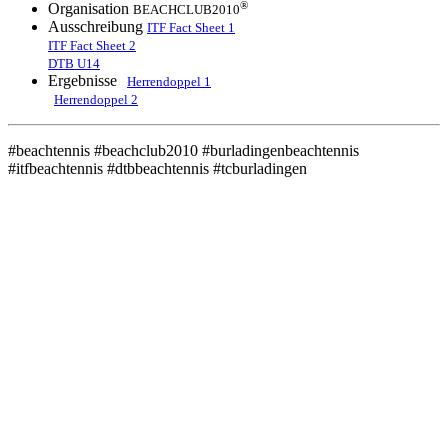
®
Organisation
BEACHCLUB2010
Ausschreibung
ITF Fact Sheet 1
ITF Fact Sheet 2
DTB U14
Ergebnisse
Herrendoppel 1
Herrendoppel 2
#beachtennis #beachclub2010 #burladingenbeachtennis
#itfbeachtennis #dtbbeachtennis #tcburladingen