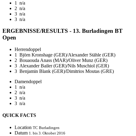
1
n/a
2
n/a
3
n/a
3
n/a
ERGEBNISSE/RESULTS - 13. Burladingen BT
Open
Herrendoppel
1
Björn Kronshage (GER)/Alexander Stähle (GER)
2
Bouaouda Anass (MAR)/Oliver Munz (GER)
3
Alexander Bailer (GER)/Nils Muschiol (GER)
3
Benjamin Blank (GER)/Dimitrios Moutas (GRE)
Damendoppel
1
n/a
2
n/a
3
n/a
3
n/a
QUICK FACTS
Location
TC Burladingen
Datum
1. bis 3. Oktober 2016